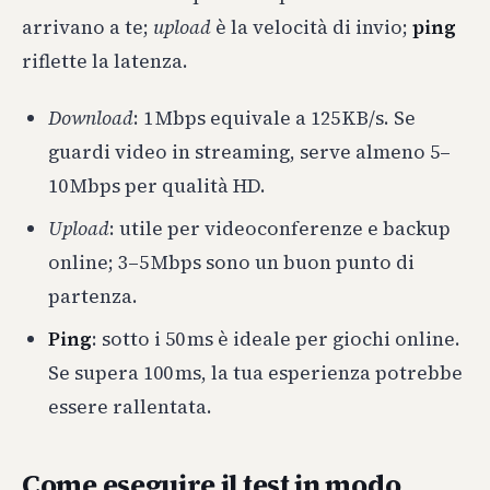
arrivano a te;
upload
è la velocità di invio;
ping
riflette la latenza.
Download
: 1 Mbps equivale a 125 KB/s. Se
guardi video in streaming, serve almeno 5–
10 Mbps per qualità HD.
Upload
: utile per videoconferenze e backup
online; 3–5 Mbps sono un buon punto di
partenza.
Ping
: sotto i 50 ms è ideale per giochi online.
Se supera 100 ms, la tua esperienza potrebbe
essere rallentata.
Come eseguire il test in modo