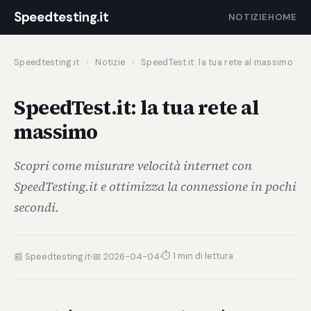
Speedtesting.it
NOTIZIE
HOME
Speedtesting.it
›
Notizie
›
SpeedTest.it: la tua rete al massimo
SpeedTest.it: la tua rete al
massimo
Scopri come misurare velocità internet con
SpeedTesting.it e ottimizza la connessione in pochi
secondi.
⏱ 1 min di lettura
📰 Speedtesting.it
📅 2026-04-04