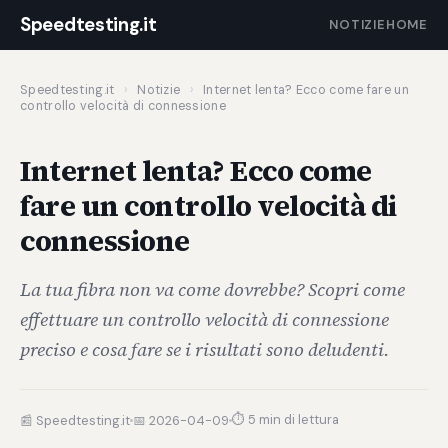
Speedtesting.it
NOTIZIE
HOME
Speedtesting.it
›
Notizie
›
Internet lenta? Ecco come fare un
controllo velocità di connessione
Internet lenta? Ecco come
fare un controllo velocità di
connessione
La tua fibra non va come dovrebbe? Scopri come
effettuare un controllo velocità di connessione
preciso e cosa fare se i risultati sono deludenti.
⏱ 5 min di lettura
📰 Speedtesting.it
📅 2026-04-09