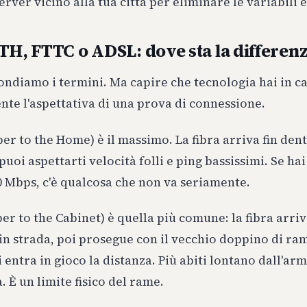
rver vicino alla tua città per eliminare le variabili 
TH, FTTC o ADSL: dove sta la differen
ondiamo i termini. Ma capire che tecnologia hai in c
te l'aspettativa di una prova di connessione.
ber to the Home) è il massimo. La fibra arriva fin dent
puoi aspettarti velocità folli e ping bassissimi. Se hai
0 Mbps, c'è qualcosa che non va seriamente.
ber to the Cabinet) è quella più comune: la fibra arri
in strada, poi prosegue con il vecchio doppino di ram
i entra in gioco la distanza. Più abiti lontano dall'arm
. È un limite fisico del rame.