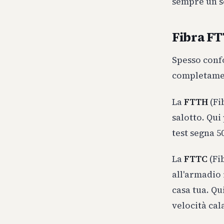
sempre un se
Fibra FT
Spesso conf
completamen
La
FTTH
(Fi
salotto. Qui 
test segna 5
La
FTTC
(Fi
all'armadio 
casa tua. Qu
velocità cala