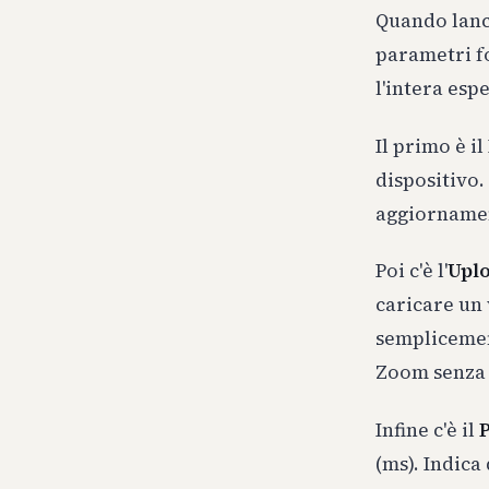
Quando lanci
parametri f
l'intera esp
Il primo è il
dispositivo.
aggiornament
Poi c'è l'
Upl
caricare un 
semplicemen
Zoom senza c
Infine c'è il
(ms). Indica