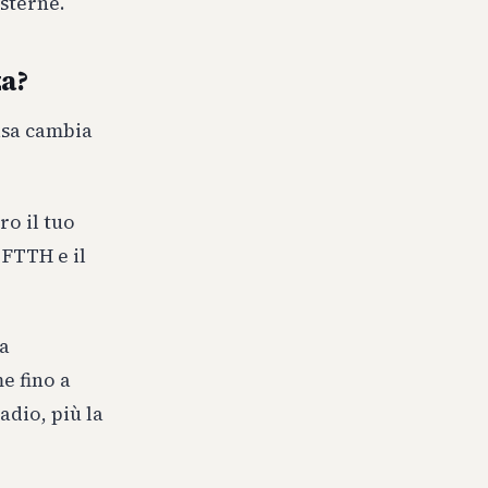
esterne.
za?
asa cambia
ro il tuo
 FTTH e il
va
e fino a
adio, più la