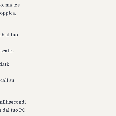
to, ma tre
zoppica,
eb al tuo
scatti.
dati:
call su
millisecondi
e dal tuo PC