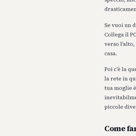
drasticament
Se vuoi un d
Collega il PC
verso l'alto
casa.
Poi c'è la q
la rete in q
tua moglie è
inevitabilme
piccole div
Come far