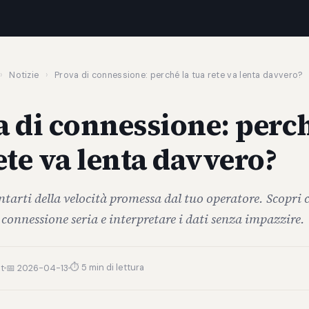
›
Notizie
›
Prova di connessione: perché la tua rete va lenta davvero?
 di connessione: perch
ete va lenta davvero?
tarti della velocità promessa dal tuo operatore. Scopri 
connessione seria e interpretare i dati senza impazzire.
⏱ 5 min di lettura
t
📅 2026-04-13