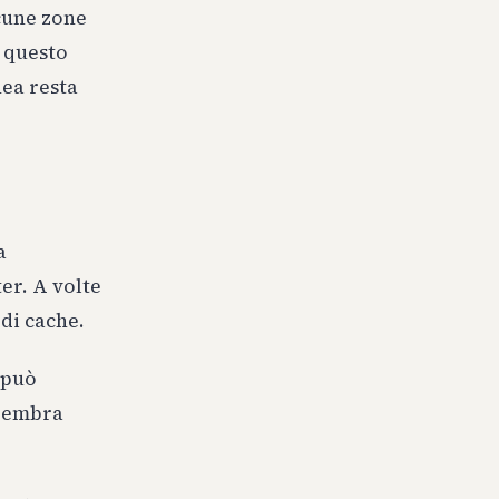
cune zone
n questo
nea resta
a
ter. A volte
 di cache.
 può
 Sembra