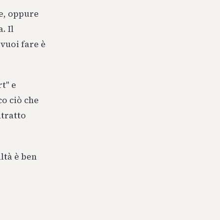
te, oppure
. Il
 vuoi fare è
t" e
o ciò che
ntratto
ltà è ben