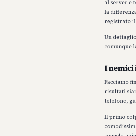
al server e 
la differenz
registrato 
Un dettagli
comunque la
I nemici 
Facciamo fin
risultati si
telefono, gu
Il primo col
comodissimo,
specchi, mic