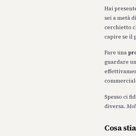
Hai presente
sei a metà d
cerchietto c
capire se il
Fare una
pr
guardare un
effettivamen
commercial
Spesso ci fi
diversa.
Mol
Cosa st