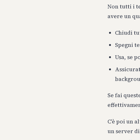
Non tutti i 
avere un qua
Chiudi tu
Spegni te
Usa, se p
Assicurat
backgrou
Se fai queste
effettivame
C'è poi un al
un server di 