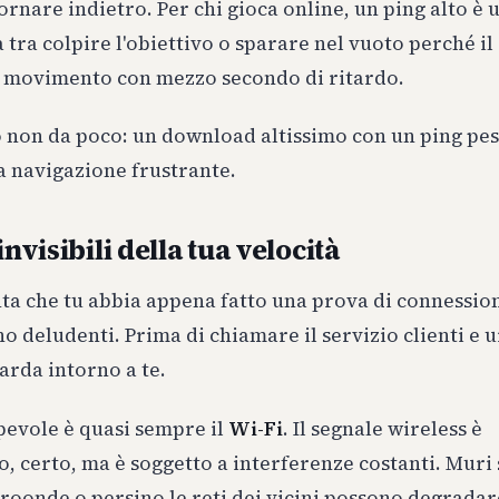
tornare indietro. Per chi gioca online, un ping alto è 
a tra colpire l'obiettivo o sparare nel vuoto perché il
il movimento con mezzo secondo di ritardo.
o non da poco: un download altissimo con un ping pe
 navigazione frustrante.
invisibili della tua velocità
ta che tu abbia appena fatto una prova di connession
ano deludenti. Prima di chiamare il servizio clienti e u
arda intorno a te.
pevole è quasi sempre il
Wi-Fi
. Il segnale wireless è
 certo, ma è soggetto a interferenze costanti. Muri 
roonde o persino le reti dei vicini possono degradar