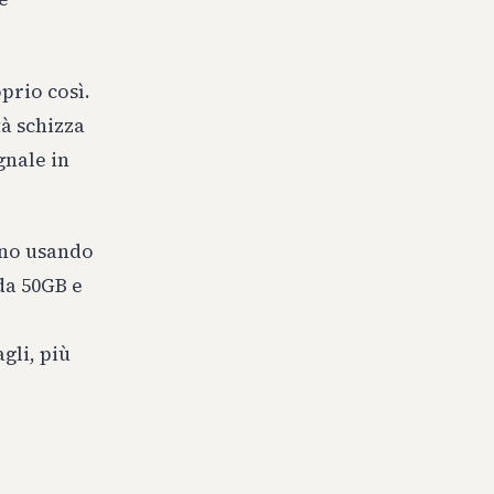
prio così.
tà schizza
gnale in
anno usando
da 50GB e
gli, più