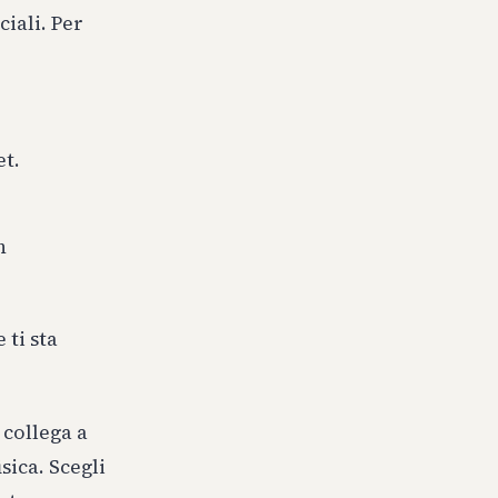
ciali. Per
et.
n
 ti sta
i collega a
sica. Scegli