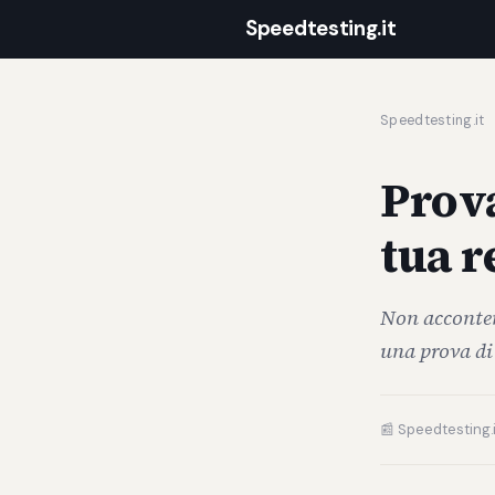
Speedtesting.it
Speedtesting.it
Prova
tua r
Non acconten
una prova di 
📰 Speedtesting.i