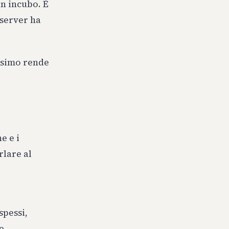
un incubo. È
 server ha
ssimo rende
e e i
rlare al
spessi,
e