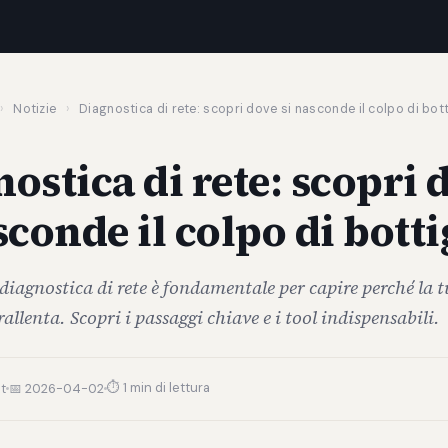
›
Notizie
›
Diagnostica di rete: scopri dove si nasconde il colpo di bott
ostica di rete: scopri 
sconde il colpo di botti
diagnostica di rete è fondamentale per capire perché la 
allenta. Scopri i passaggi chiave e i tool indispensabili.
⏱ 1 min di lettura
t
📅 2026-04-02