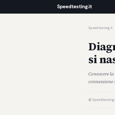
Speedtesting.it
Speedtesting.it
Diagn
si na
Conoscere la 
connessione r
📰 Speedtesting.i