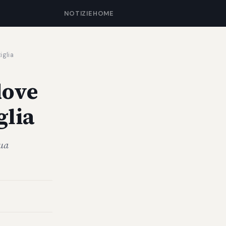
NOTIZIE
HOME
iglia
dove
glia
tua