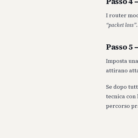
Passo 4 –
I router mo
“packet loss”
Passo 5 
Imposta una 
attirano att
Se dopo tutt
tecnica con 
percorso pra