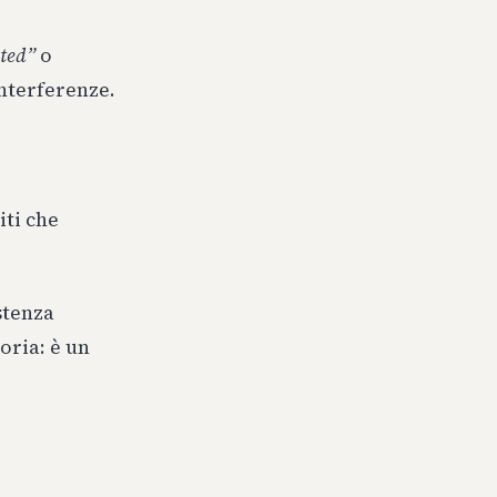
ted”
o
interferenze.
iti che
stenza
oria: è un