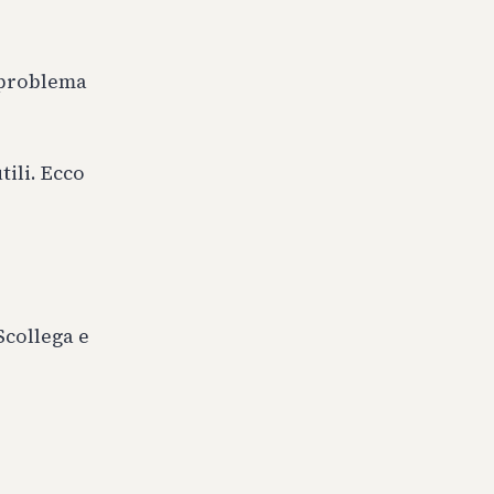
l problema
tili. Ecco
Scollega e