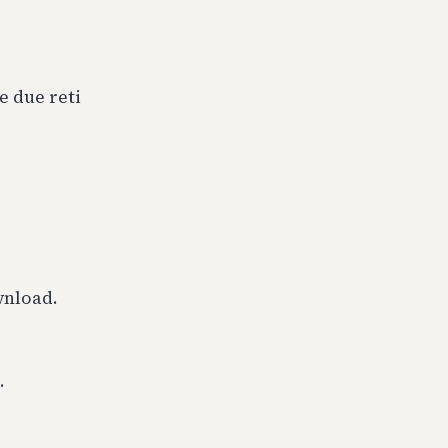
Se due reti
wnload.
.