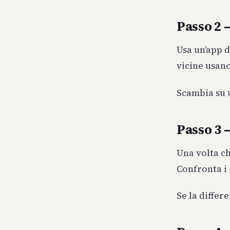
Passo 2 
Usa un’app di
vicine usano
Scambia su u
Passo 3 –
Una volta ch
Confronta i 
Se la differ